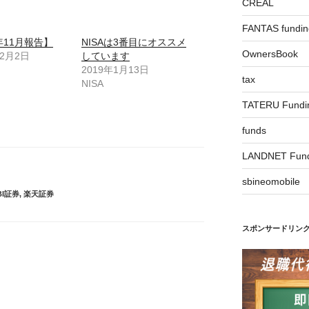
CREAL
FANTAS fundin
8年11月報告】
NISAは3番目にオススメ
OwnersBook
12月2日
しています
2019年1月13日
tax
NISA
TATERU Fundi
funds
LANDNET Fund
sbineomobile
BI証券
,
楽天証券
スポンサードリン