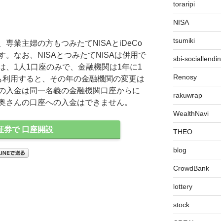
toraripi
NISA
tsumiki
専業主婦の方もつみたてNISAとiDeCo
。なお、NISAとつみたてNISAは併用で
sbi-sociallendi
、1人1口座のみで、金融機関は1年に1
Renosy
も利用すると、その年の金融機関の変更は
の入金は同一名義の金融機関口座からに
rakuwrap
奥さんの口座への入金はできません。
WealthNavi
証券で 口座開設
THEO
blog
CrowdBank
lottery
stock