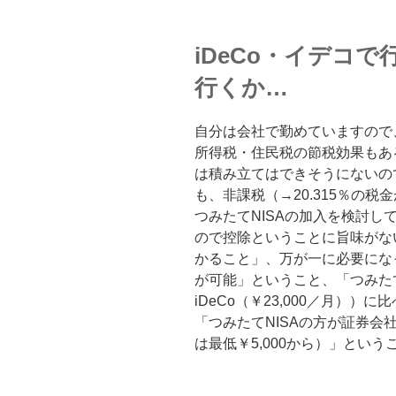
iDeCo・イデコで
行くか…
自分は会社で勤めていますので
所得税・住民税の節税効果もある
は積み立てはできそうにないの
も、非課税（→20.315％の
つみたてNISAの加入を検討
ので控除ということに旨味がない
かること」、万が一に必要にな
が可能」ということ、「つみたてN
iDeCo（￥23,000／月）
「つみたてNISAの方が証券会社
は最低￥5,000から）」とい