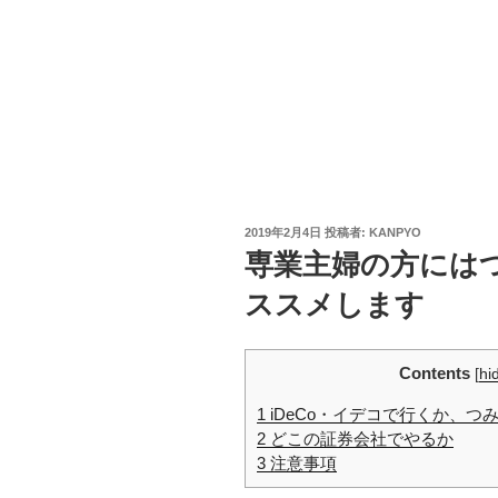
投
2019年2月4日
投稿者:
KANPYO
稿
専業主婦の方にはつ
日:
ススメします
Contents
[
hi
1
iDeCo・イデコで行くか、つみ
2
どこの証券会社でやるか
3
注意事項