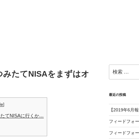
検
みたてNISAをまずはオ
索:
最近の投稿
de
]
【2019年6月
たてNISAに行くか…
フィードフォ
フィードフォ