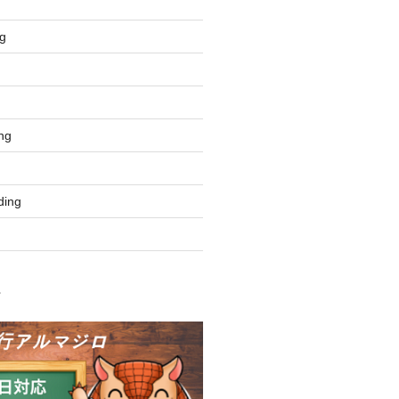
g
ng
ing
ク