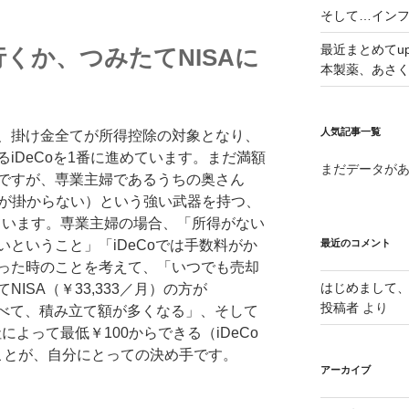
そして…イン
最近まとめてu
行くか、つみたてNISAに
本製薬、あさ
人気記事一覧
、掛け金全てが所得控除の対象となり、
iDeCoを1番に進めています。まだ満額
まだデータが
ですが、専業主婦であるうちの奥さん
税金が掛からない）という強い武器を持つ、
しています。専業主婦の場合、「所得がない
ということ」「iDeCoでは手数料がか
最近のコメント
った時のことを考えて、「いつでも売却
はじめまして
ISA（￥33,333／月）の方が
投稿者
より
）に比べて、積み立て額が多くなる」、そして
によって最低￥100からできる（iDeCo
うことが、自分にとっての決め手です。
アーカイブ