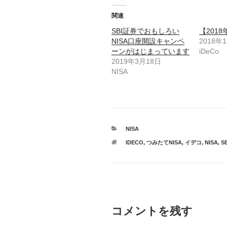
て
o
T
o
関連
w
k
i
で
t
共
SBI証券でおもしろい
【201
t
有
NISA口座開設キャンペ
2018年
e
す
r
る
ーンがはじまっています
iDeCo
で
に
共
は
2019年3月18日
有
ク
NISA
(
リ
新
ッ
し
ク
い
し
ウ
て
ィ
く
ン
だ
ド
さ
ウ
い
で
(
カ
NISA
開
新
テ
き
し
タ
IDECO
,
つみたてNISA
,
イデコ
,
NISA
,
S
ま
ゴ
い
グ
す
ウ
リ
)
ィ
ー
ン
ド
ウ
で
開
き
ま
す
コメントを残す
)