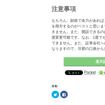
注意事項
もちろん、財政で余力があれば、
を両方するのがベストと思います
きません。また、開設できるのは
度変更可能です。なお、1度で
できません。また、証券会社へ
なりますので、旦那の口座から
楽天
Pocket
共有:
ク
F
リ
a
ッ
c
ク
e
し
b