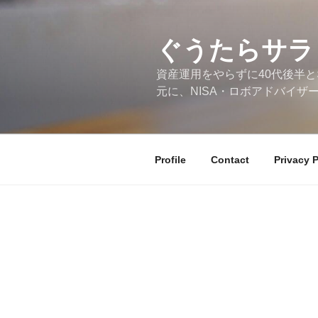
コ
ン
テ
ぐうたらサラ
ン
資産運用をやらずに40代後半と
ツ
元に、NISA・ロボアドバイザ
へ
ス
キ
ッ
Profile
Contact
Privacy P
プ