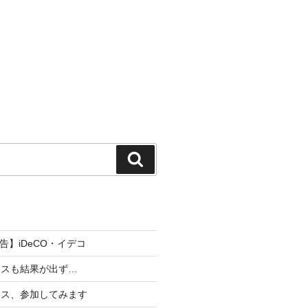
検
索
報告】iDeCO・イデコ
ースも結果が出ず…
ース、参加してみます