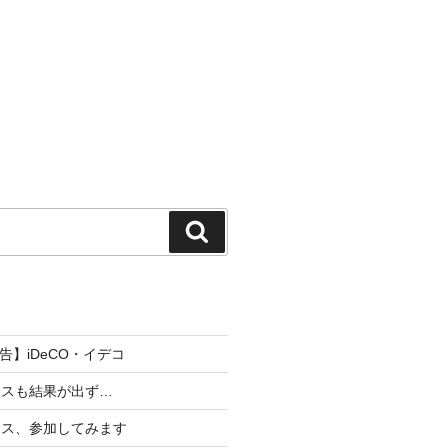
検
索
報告】iDeCO・イデコ
ースも結果が出ず…
ース、参加してみます