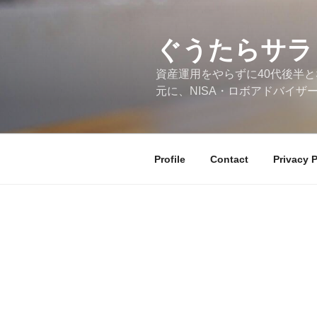
コ
ン
テ
ぐうたらサラ
ン
資産運用をやらずに40代後半と
ツ
元に、NISA・ロボアドバイザ
へ
ス
キ
ッ
Profile
Contact
Privacy P
プ