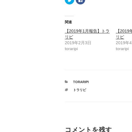
リ
a
ッ
c
ク
e
し
b
て
o
T
o
関連
w
k
i
で
t
共
【2019年1月報告】トラ
【201
t
有
リピ
リピ
e
す
r
る
2019年2月3日
2019年
で
に
共
は
toraripi
toraripi
有
ク
(
リ
新
ッ
し
ク
い
し
ウ
て
ィ
く
ン
だ
ド
さ
カ
TORARIPI
ウ
い
で
テ
(
タ
開
トラリピ
新
ゴ
き
し
グ
リ
ま
い
す
ー
ウ
)
ィ
ン
ド
ウ
で
開
き
コメントを残す
ま