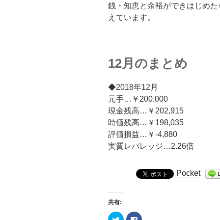
銭・知恵と余裕ができはじめた
えています。
12月のまとめ
◆2018年12月
元手…￥200,000
現金残高…￥202,915
時価残高…￥198,035
評価損益…￥-4,880
実質レバレッジ…2.26倍
Pocket
共有:
ク
F