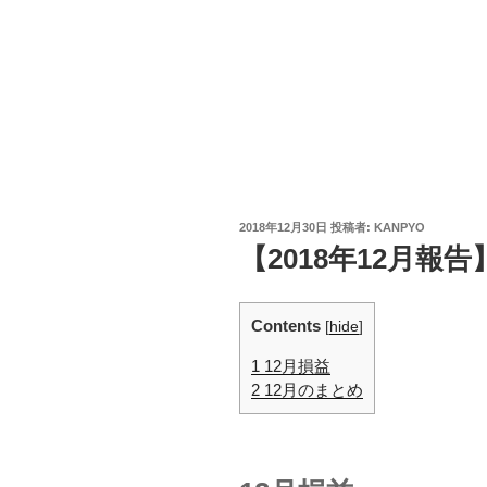
投
2018年12月30日
投稿者:
KANPYO
稿
【2018年12月報
日:
Contents
[
hide
]
1
12月損益
2
12月のまとめ