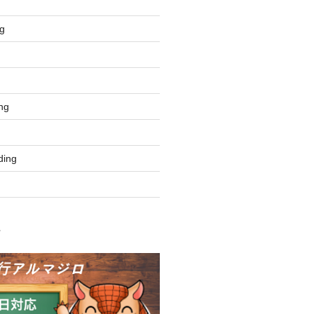
g
ng
ing
ク