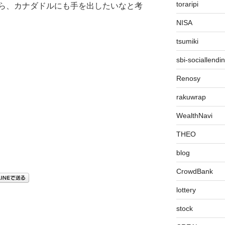
toraripi
ら、カナダドルにも手を出したいなと考
NISA
tsumiki
sbi-sociallendi
Renosy
rakuwrap
WealthNavi
THEO
blog
CrowdBank
lottery
stock